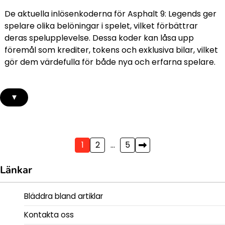
De aktuella inlösenkoderna för Asphalt 9: Legends ger
spelare olika belöningar i spelet, vilket förbättrar
deras spelupplevelse. Dessa koder kan låsa upp
föremål som krediter, tokens och exklusiva bilar, vilket
gör dem värdefulla för både nya och erfarna spelare.
▾
Posts
1
2
…
5
pagination
Länkar
Bläddra bland artiklar
Kontakta oss