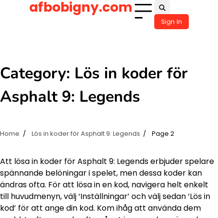
afbobigny.com
Skip
to
Sign In
content
Category:
Lös in koder för
Asphalt 9: Legends
Home
Lös in koder för Asphalt 9: Legends
Page 2
Att lösa in koder för Asphalt 9: Legends erbjuder spelare
spännande belöningar i spelet, men dessa koder kan
ändras ofta. För att lösa in en kod, navigera helt enkelt
till huvudmenyn, välj ‘Inställningar’ och välj sedan ‘Lös in
kod’ för att ange din kod. Kom ihåg att använda dem