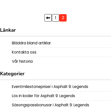
Posts
1
2
pagination
Länkar
Bläddra bland artiklar
Kontakta oss
Vår historia
Kategorier
Eventmilestonepriser i Asphalt 9: Legends
Lös in koder för Asphalt 9: Legends
Säsongspassbonusar i Asphalt 9: Legends