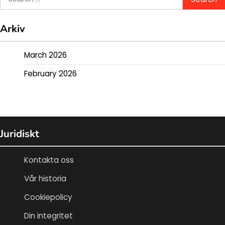
for:
Arkiv
March 2026
February 2026
Juridiskt
Kontakta oss
Vår historia
Cookiepolicy
Din integritet