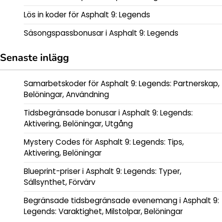
Lös in koder för Asphalt 9: Legends
Säsongspassbonusar i Asphalt 9: Legends
Senaste inlägg
Samarbetskoder för Asphalt 9: Legends: Partnerskap,
Belöningar, Användning
Tidsbegränsade bonusar i Asphalt 9: Legends:
Aktivering, Belöningar, Utgång
Mystery Codes för Asphalt 9: Legends: Tips,
Aktivering, Belöningar
Blueprint-priser i Asphalt 9: Legends: Typer,
Sällsynthet, Förvärv
Begränsade tidsbegränsade evenemang i Asphalt 9:
Legends: Varaktighet, Milstolpar, Belöningar