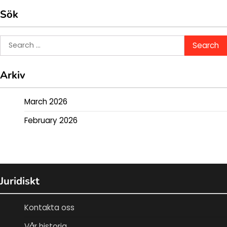
Sök
Search
for:
Arkiv
March 2026
February 2026
Juridiskt
Kontakta oss
Vår historia