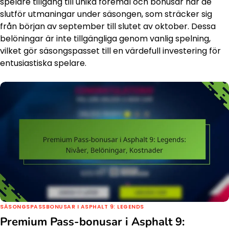
spelare tillgång till unika föremål och bonusar när de
slutför utmaningar under säsongen, som sträcker sig
från början av september till slutet av oktober. Dessa
belöningar är inte tillgängliga genom vanlig spelning,
vilket gör säsongspasset till en värdefull investering för
entusiastiska spelare.
SÄSONGSPASSBONUSAR I ASPHALT 9: LEGENDS
Premium Pass-bonusar i Asphalt 9: