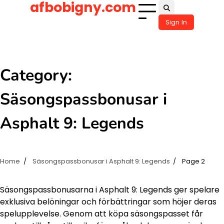
afbobigny.com
Skip
to
Sign In
content
Category:
Säsongspassbonusar i
Asphalt 9: Legends
Home
Säsongspassbonusar i Asphalt 9: Legends
Page 2
Säsongspassbonusarna i Asphalt 9: Legends ger spelare
exklusiva belöningar och förbättringar som höjer deras
spelupplevelse. Genom att köpa säsongspasset får