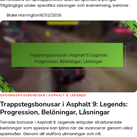
Tillgängliga under specifika säsonger och evenemang, belönar…
Blake Harrington
16/02/2026
SÄSONGSPASSBONUSAR I ASPHALT 9: LEGENDS
Trappstegsbonusar i Asphalt 9: Legends:
Progression, Belöningar, Låsningar
Tierade bonusar i Asphalt 9: Legends erbjuder strukturerade
belöningar som spelare kan tjäna när de avancerar genom olika
spelnivåer. Genom att slutföra utmaningar och nå…