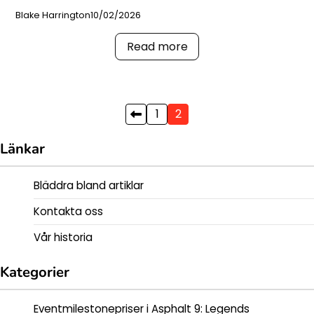
Blake Harrington
10/02/2026
Read more
Posts
1
2
pagination
Länkar
Bläddra bland artiklar
Kontakta oss
Vår historia
Kategorier
Eventmilestonepriser i Asphalt 9: Legends